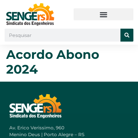
Acordo Abono
2024
Av. Erico Verissimo, 960
Menino Deus | Porto Alegre – RS