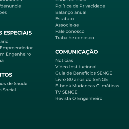
l/denuncie
Política de Privacidade
ões
Balanço anual
Estatuto
Associe-se
Fale conosco
 ESPECIAIS
Trabalhe conosco
ário
 Empreendedor
COMUNICAÇÃO
em Engenheiro
ma
Notícias
Vídeo Institucional
Guia de Benefícios SENGE
NTOS
Livro 80 anos do SENGE
nos de Saúde
E-book Mudanças Climáticas
o Social
TV SENGE
Revista O Engenheiro