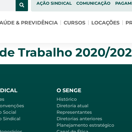
AÇÃO SINDICAL
COMUNICAÇÃO
PAGAM
AÚDE & PREVIDÊNCIA
CURSOS
LOCAÇÕES
PR
 de Trabalho 2020/202
NDICAL
O SENGE
es
Histórico
Convenções
Diretoria atual
o Social
Representantes
 Sindical
Diretorias anteriores
Planejamento estratégico
Honorários
Canal de Ética