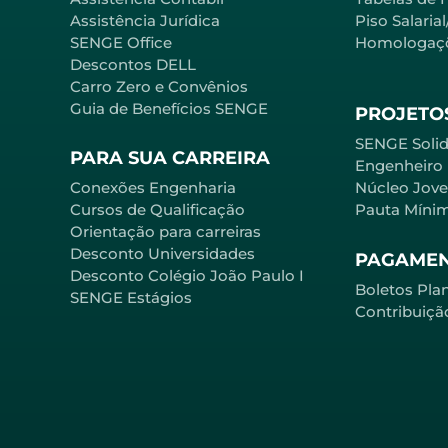
Assistência Jurídica
Piso Salaria
SENGE Office
Homologaç
Descontos DELL
Carro Zero e Convênios
Guia de Benefícios SENGE
PROJETOS
SENGE Solid
PARA SUA CARREIRA
Engenheiro
Conexões Engenharia
Núcleo Jov
Cursos de Qualificação
Pauta Míni
Orientação para carreiras
Desconto Universidades
PAGAME
Desconto Colégio João Paulo I
Boletos Pla
SENGE Estágios
Contribuiçã