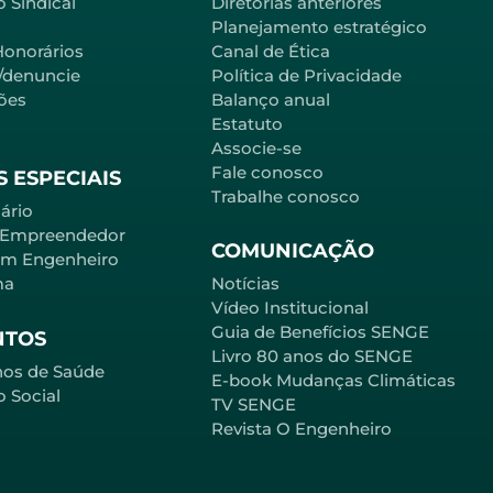
 Sindical
Diretorias anteriores
Planejamento estratégico
Honorários
Canal de Ética
l/denuncie
Política de Privacidade
ões
Balanço anual
Estatuto
Associe-se
Fale conosco
 ESPECIAIS
Trabalhe conosco
ário
 Empreendedor
COMUNICAÇÃO
em Engenheiro
ma
Notícias
Vídeo Institucional
Guia de Benefícios SENGE
NTOS
Livro 80 anos do SENGE
nos de Saúde
E-book Mudanças Climáticas
o Social
TV SENGE
Revista O Engenheiro