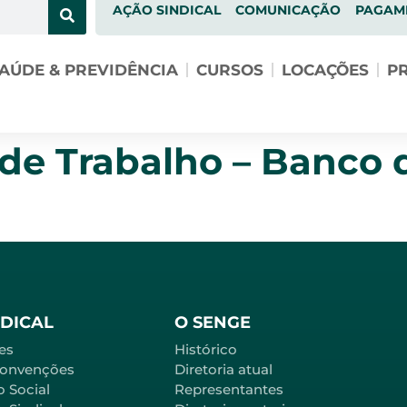
AÇÃO SINDICAL
COMUNICAÇÃO
PAGAM
AÚDE & PREVIDÊNCIA
CURSOS
LOCAÇÕES
PR
 de Trabalho – Banco 
NDICAL
O SENGE
es
Histórico
Convenções
Diretoria atual
o Social
Representantes