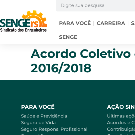
PARA VOCÊ
CARREIRA
S
SENGE
Acordo Coletivo
2016/2018
PARA VOCÊ
AÇÃO SI
Saúde e Previdência
Últimas açõ
Seguro de Vida
Acordos e 
Seguro Respons. Profissional
Contribuiçã