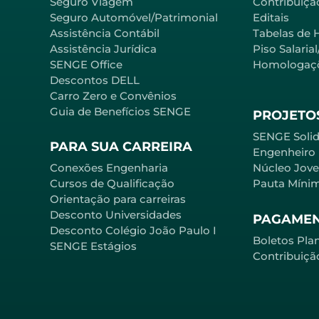
Seguro Viagem
Contribuição
Seguro Automóvel/Patrimonial
Editais
Assistência Contábil
Tabelas de 
Assistência Jurídica
Piso Salaria
SENGE Office
Homologaç
Descontos DELL
Carro Zero e Convênios
Guia de Benefícios SENGE
PROJETOS
SENGE Solid
PARA SUA CARREIRA
Engenheiro
Conexões Engenharia
Núcleo Jov
Cursos de Qualificação
Pauta Míni
Orientação para carreiras
Desconto Universidades
PAGAME
Desconto Colégio João Paulo I
Boletos Pla
SENGE Estágios
Contribuiçã