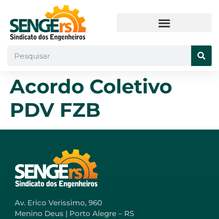
Acordo Coletivo
PDV FZB
Av. Erico Verissimo, 960
Menino Deus | Porto Alegre – RS