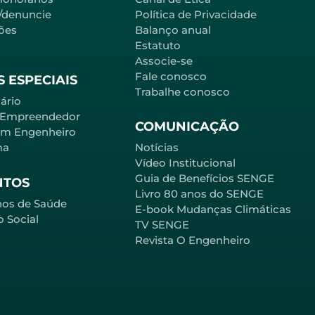
l/denuncie
Política de Privacidade
ões
Balanço anual
Estatuto
Associe-se
Fale conosco
 ESPECIAIS
Trabalhe conosco
ário
 Empreendedor
COMUNICAÇÃO
em Engenheiro
ma
Notícias
Vídeo Institucional
Guia de Benefícios SENGE
NTOS
Livro 80 anos do SENGE
nos de Saúde
E-book Mudanças Climáticas
o Social
TV SENGE
Revista O Engenheiro