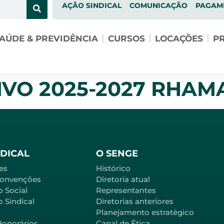
AÇÃO SINDICAL
COMUNICAÇÃO
PAGAM
AÚDE & PREVIDÊNCIA
CURSOS
LOCAÇÕES
PR
VO 2025-2027 RHAMA
NDICAL
O SENGE
es
Histórico
Convenções
Diretoria atual
o Social
Representantes
 Sindical
Diretorias anteriores
Planejamento estratégico
Honorários
Canal de Ética