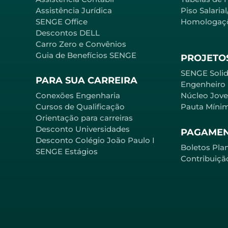
Assistência Jurídica
Piso Salaria
SENGE Office
Homologaç
Descontos DELL
Carro Zero e Convênios
Guia de Benefícios SENGE
PROJETOS
SENGE Solid
PARA SUA CARREIRA
Engenheiro
Conexões Engenharia
Núcleo Jov
Cursos de Qualificação
Pauta Míni
Orientação para carreiras
Desconto Universidades
PAGAME
Desconto Colégio João Paulo I
Boletos Pla
SENGE Estágios
Contribuiçã