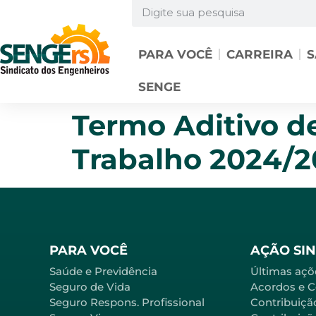
PARA VOCÊ
CARREIRA
S
SENGE
Termo Aditivo d
Trabalho 2024/
PARA VOCÊ
AÇÃO SI
Saúde e Previdência
Últimas açõ
Seguro de Vida
Acordos e 
Seguro Respons. Profissional
Contribuiçã