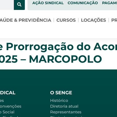
AÇÃO SINDICAL
COMUNICAÇÃO
PAGAM
AÚDE & PREVIDÊNCIA
CURSOS
LOCAÇÕES
PR
e Prorrogação do Acor
2025 – MARCOPOLO
NDICAL
O SENGE
es
Histórico
Convenções
Diretoria atual
o Social
Representantes