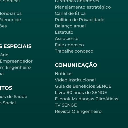
 Sindical
Diretorias anteriores
Planejamento estratégico
Honorários
Canal de Ética
l/denuncie
Política de Privacidade
ões
Balanço anual
Estatuto
Associe-se
Fale conosco
 ESPECIAIS
Trabalhe conosco
ário
 Empreendedor
COMUNICAÇÃO
em Engenheiro
ma
Notícias
Vídeo Institucional
Guia de Benefícios SENGE
NTOS
Livro 80 anos do SENGE
nos de Saúde
E-book Mudanças Climáticas
o Social
TV SENGE
Revista O Engenheiro