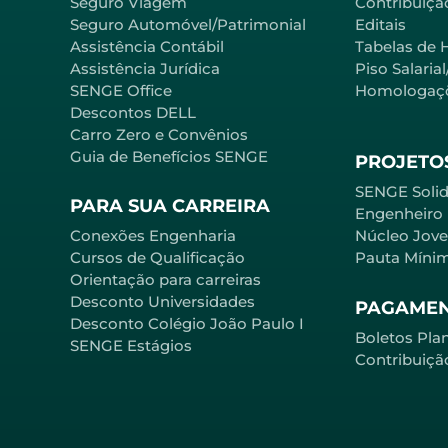
Seguro Viagem
Contribuição
Seguro Automóvel/Patrimonial
Editais
Assistência Contábil
Tabelas de 
Assistência Jurídica
Piso Salaria
SENGE Office
Homologaç
Descontos DELL
Carro Zero e Convênios
Guia de Benefícios SENGE
PROJETOS
SENGE Solid
PARA SUA CARREIRA
Engenheiro
Conexões Engenharia
Núcleo Jov
Cursos de Qualificação
Pauta Míni
Orientação para carreiras
Desconto Universidades
PAGAME
Desconto Colégio João Paulo I
Boletos Pla
SENGE Estágios
Contribuiçã