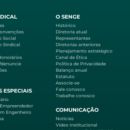
NDICAL
O SENGE
es
Histórico
Convenções
Diretoria atual
o Social
Representantes
 Sindical
Diretorias anteriores
Planejamento estratégico
Honorários
Canal de Ética
l/denuncie
Política de Privacidade
ões
Balanço anual
Estatuto
Associe-se
Fale conosco
 ESPECIAIS
Trabalhe conosco
ário
 Empreendedor
COMUNICAÇÃO
em Engenheiro
ma
Notícias
Vídeo Institucional