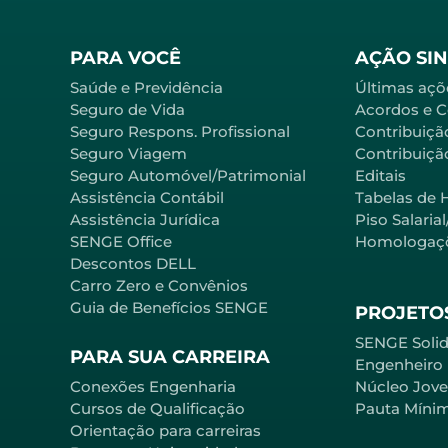
PARA VOCÊ
AÇÃO SI
Saúde e Previdência
Últimas açõ
Seguro de Vida
Acordos e 
Seguro Respons. Profissional
Contribuiçã
Seguro Viagem
Contribuição
Seguro Automóvel/Patrimonial
Editais
Assistência Contábil
Tabelas de 
Assistência Jurídica
Piso Salaria
SENGE Office
Homologaç
Descontos DELL
Carro Zero e Convênios
Guia de Benefícios SENGE
PROJETOS
SENGE Solid
PARA SUA CARREIRA
Engenheiro
Conexões Engenharia
Núcleo Jov
Cursos de Qualificação
Pauta Míni
Orientação para carreiras