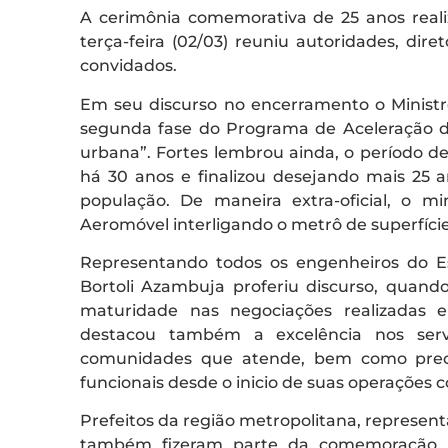
A cerimônia comemorativa de 25 anos reali
terça-feira (02/03) reuniu autoridades, dire
convidados.
Em seu discurso no encerramento o Ministr
segunda fase do Programa de Aceleração d
urbana”. Fortes lembrou ainda, o período d
há 30 anos e finalizou desejando mais 25 
população. De maneira extra-oficial, o m
Aeromóvel interligando o metrô de superfície
Representando todos os engenheiros do E
Bortoli Azambuja proferiu discurso, quando
maturidade nas negociações realizadas 
destacou também a excelência nos serv
comunidades que atende, bem como preoc
funcionais desde o inicio de suas operações c
Prefeitos da região metropolitana, represen
também fizeram parte da comemoração. M