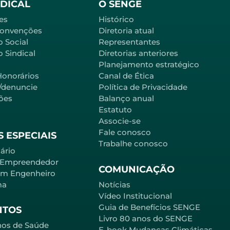
NDICAL
O SENGE
es
Histórico
Convenções
Diretoria atual
o Social
Representantes
 Sindical
Diretorias anteriores
Planejamento estratégico
Honorários
Canal de Ética
l/denuncie
Política de Privacidade
ões
Balanço anual
Estatuto
Associe-se
Fale conosco
 ESPECIAIS
Trabalhe conosco
ário
 Empreendedor
COMUNICAÇÃO
em Engenheiro
ma
Notícias
Vídeo Institucional
Guia de Benefícios SENGE
NTOS
Livro 80 anos do SENGE
nos de Saúde
E-book Mudanças Climáticas