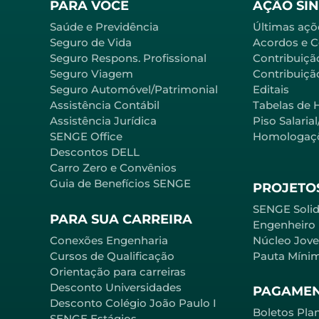
PARA VOCÊ
AÇÃO SI
Saúde e Previdência
Últimas açõ
Seguro de Vida
Acordos e 
Seguro Respons. Profissional
Contribuiçã
Seguro Viagem
Contribuição
Seguro Automóvel/Patrimonial
Editais
Assistência Contábil
Tabelas de 
Assistência Jurídica
Piso Salaria
SENGE Office
Homologaç
Descontos DELL
Carro Zero e Convênios
Guia de Benefícios SENGE
PROJETOS
SENGE Solid
PARA SUA CARREIRA
Engenheiro
Conexões Engenharia
Núcleo Jov
Cursos de Qualificação
Pauta Míni
Orientação para carreiras
Desconto Universidades
PAGAME
Desconto Colégio João Paulo I
Boletos Pla
SENGE Estágios