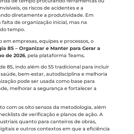
erda de tempo procurando ferramentas ou
visíveis, os riscos de acidentes e a
ando diretamente a produtividade. Em
falta de organização inicial, mas na
o do tempo.
io em empresas, equipes e processos, o
ia 8S – Organizar e Manter para Gerar a
lho de 2026
, pela plataforma Teams.
 8S, indo além do 5S tradicional para incluir
aúde, bem-estar, autodisciplina e melhoria
nização pode ser usada como base para
ade, melhorar a segurança e fortalecer a
ato com os oito sensos da metodologia, além
hecklists de verificação e planos de ação. A
ustriais quanto para canteiros de obras,
digitais e outros contextos em que a eficiência