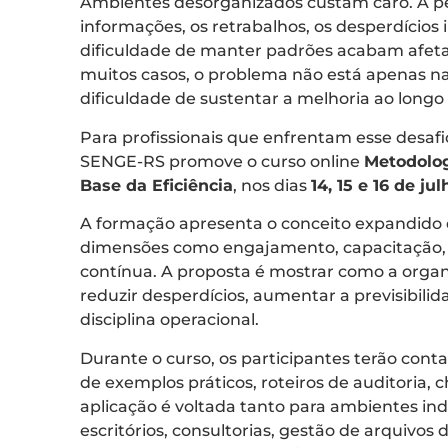
Ambientes desorganizados custam caro. A p
informações, os retrabalhos, os desperdícios in
dificuldade de manter padrões acabam afet
muitos casos, o problema não está apenas na 
dificuldade de sustentar a melhoria ao long
Para profissionais que enfrentam esse desaf
SENGE-RS promove o curso online
Metodolog
Base da Eficiência
, nos dias
14, 15 e 16 de ju
A formação apresenta o conceito expandido de
dimensões como engajamento, capacitação, s
contínua. A proposta é mostrar como a orga
reduzir desperdícios, aumentar a previsibilid
disciplina operacional.
Durante o curso, os participantes terão cont
de exemplos práticos, roteiros de auditoria, c
aplicação é voltada tanto para ambientes ind
escritórios, consultorias, gestão de arquivos 