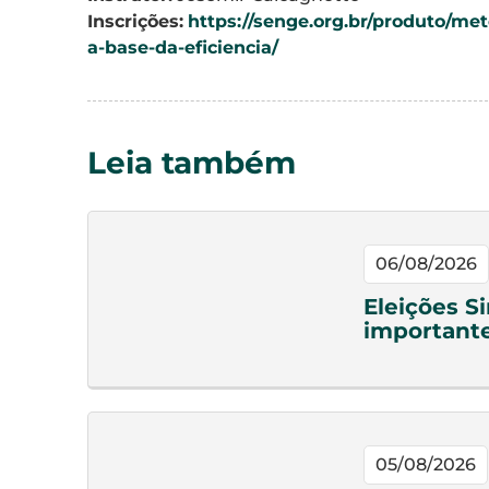
Inscrições:
https://senge.org.br/produto/me
a-base-da-eficiencia/
Leia também
06/08/2026
Eleições S
important
05/08/2026