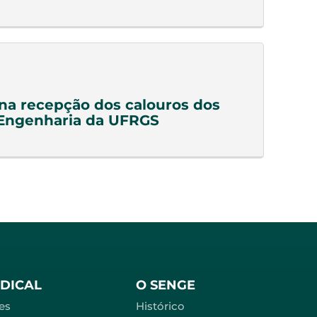
a recepção dos calouros dos
 Engenharia da UFRGS
NDICAL
O SENGE
es
Histórico