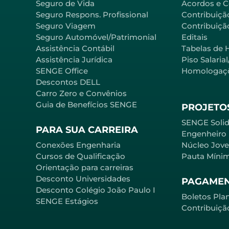
Seguro de Vida
Acordos e 
Seguro Respons. Profissional
Contribuiçã
Seguro Viagem
Contribuição
Seguro Automóvel/Patrimonial
Editais
Assistência Contábil
Tabelas de 
Assistência Jurídica
Piso Salaria
SENGE Office
Homologaç
Descontos DELL
Carro Zero e Convênios
Guia de Benefícios SENGE
PROJETOS
SENGE Solid
PARA SUA CARREIRA
Engenheiro
Conexões Engenharia
Núcleo Jov
Cursos de Qualificação
Pauta Míni
Orientação para carreiras
Desconto Universidades
PAGAME
Desconto Colégio João Paulo I
Boletos Pla
SENGE Estágios
Contribuiçã