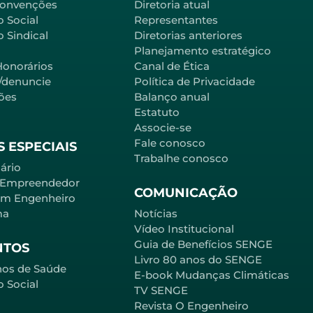
Convenções
Diretoria atual
o Social
Representantes
 Sindical
Diretorias anteriores
Planejamento estratégico
Honorários
Canal de Ética
l/denuncie
Política de Privacidade
ões
Balanço anual
Estatuto
Associe-se
Fale conosco
 ESPECIAIS
Trabalhe conosco
ário
 Empreendedor
COMUNICAÇÃO
em Engenheiro
ma
Notícias
Vídeo Institucional
Guia de Benefícios SENGE
NTOS
Livro 80 anos do SENGE
nos de Saúde
E-book Mudanças Climáticas
o Social
TV SENGE
Revista O Engenheiro