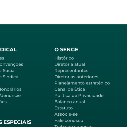
NDICAL
O SENGE
es
Histórico
Convenções
Diretoria atual
o Social
Representantes
 Sindical
Diretorias anteriores
Planejamento estratégico
Honorários
Canal de Ética
l/denuncie
Política de Privacidade
ões
Balanço anual
Estatuto
Associe-se
Fale conosco
 ESPECIAIS
Trabalhe conosco