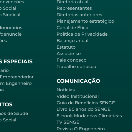
Convenções
Diretoria atual
o Social
Representantes
 Sindical
Diretorias anteriores
Planejamento estratégico
Honorários
Canal de Ética
l/denuncie
Política de Privacidade
ões
Balanço anual
Estatuto
Associe-se
Fale conosco
 ESPECIAIS
Trabalhe conosco
ário
 Empreendedor
COMUNICAÇÃO
em Engenheiro
ma
Notícias
Vídeo Institucional
Guia de Benefícios SENGE
NTOS
Livro 80 anos do SENGE
nos de Saúde
E-book Mudanças Climáticas
o Social
TV SENGE
Revista O Engenheiro