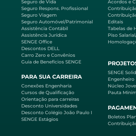
Seguro de Vida
Acordos e 
Seguro Respons. Profissional
Contribuiçã
Seguro Viagem
Contribuição
Seguro Automóvel/Patrimonial
Editais
Assistência Contábil
Tabelas de 
Assistência Jurídica
Piso Salaria
SENGE Office
Homologaç
Descontos DELL
Carro Zero e Convênios
Guia de Benefícios SENGE
PROJETOS
SENGE Solid
PARA SUA CARREIRA
Engenheiro
Conexões Engenharia
Núcleo Jov
Cursos de Qualificação
Pauta Míni
Orientação para carreiras
Desconto Universidades
PAGAME
Desconto Colégio João Paulo I
Boletos Pla
SENGE Estágios
Contribuiçã