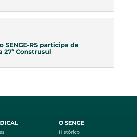
do SENGE-RS participa da
a 27ª Construsul
NDICAL
O SENGE
es
Histórico