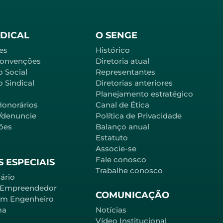
NDICAL
O SENGE
es
Histórico
Convenções
Diretoria atual
o Social
Representantes
 Sindical
Diretorias anteriores
Planejamento estratégico
Honorários
Canal de Ética
l/denuncie
Política de Privacidade
ões
Balanço anual
Estatuto
Associe-se
Fale conosco
 ESPECIAIS
Trabalhe conosco
ário
 Empreendedor
COMUNICAÇÃO
em Engenheiro
ma
Notícias
Vídeo Institucional