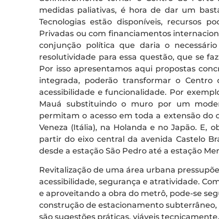
medidas paliativas, é hora de dar um bast
Tecnologias estão disponíveis, recursos p
Privadas ou com financiamentos internaciona
conjunção política que daria o necessári
resolutividade para essa questão, que se f
Por isso apresentamos aqui propostas concr
integrada, poderão transformar o Centro d
acessibilidade e funcionalidade. Por exemplo
Mauá substituindo o muro por um modern
permitam o acesso em toda a extensão do c
Veneza (Itália), na Holanda e no Japão. E, o
partir do eixo central da avenida Castelo B
desde a estação São Pedro até a estação Merc
Revitalização de uma área urbana pressupõe,
acessibilidade, segurança e atratividade. Co
e aproveitando a obra do metrô, pode-se se
construção de estacionamento subterrâneo, fa
são sugestões práticas, viáveis tecnicament