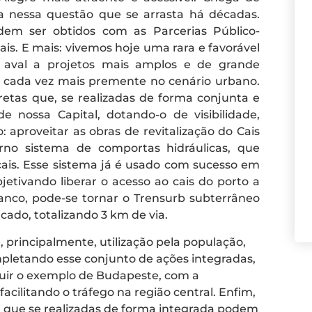
a nessa questão que se arrasta há décadas.
odem ser obtidos com as Parcerias Público-
is. E mais: vivemos hoje uma rara e favorável
o aval a projetos mais amplos e de grande
az cada vez mais premente no cenário urbano.
etas que, se realizadas de forma conjunta e
e nossa Capital, dotando-o de visibilidade,
: aproveitar as obras de revitalização do Cais
o sistema de comportas hidráulicas, que
ais. Esse sistema já é usado com sucesso em
bjetivando liberar o acesso ao cais do porto a
ranco, pode-se tornar o Trensurb subterrâneo
ado, totalizando 3 km de via.
 principalmente, utilização pela população,
mpletando esse conjunto de ações integradas,
guir o exemplo de Budapeste, com a
cilitando o tráfego na região central. Enfim,
e, que se realizadas de forma integrada podem