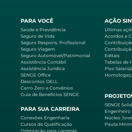
PARA VOCÊ
AÇÃO SI
Saúde e Previdência
Últimas açõ
Seguro de Vida
Acordos e 
Seguro Respons. Profissional
Contribuiçã
Seguro Viagem
Contribuição
Seguro Automóvel/Patrimonial
Editais
Assistência Contábil
Tabelas de 
Assistência Jurídica
Piso Salaria
SENGE Office
Homologaç
Descontos DELL
Carro Zero e Convênios
Guia de Benefícios SENGE
PROJETOS
SENGE Solid
PARA SUA CARREIRA
Engenheiro
Conexões Engenharia
Núcleo Jov
Cursos de Qualificação
Pauta Míni
Orientação para carreiras