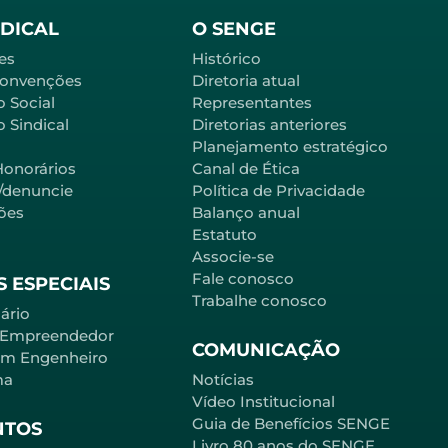
NDICAL
O SENGE
es
Histórico
Convenções
Diretoria atual
o Social
Representantes
 Sindical
Diretorias anteriores
Planejamento estratégico
Honorários
Canal de Ética
l/denuncie
Política de Privacidade
ões
Balanço anual
Estatuto
Associe-se
Fale conosco
 ESPECIAIS
Trabalhe conosco
ário
 Empreendedor
COMUNICAÇÃO
em Engenheiro
ma
Notícias
Vídeo Institucional
Guia de Benefícios SENGE
NTOS
Livro 80 anos do SENGE