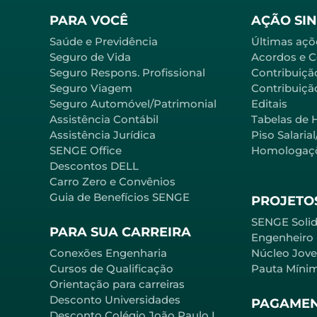
PARA VOCÊ
AÇÃO SI
Saúde e Previdência
Últimas açõ
Seguro de Vida
Acordos e 
Seguro Respons. Profissional
Contribuiçã
Seguro Viagem
Contribuição
Seguro Automóvel/Patrimonial
Editais
Assistência Contábil
Tabelas de 
Assistência Jurídica
Piso Salaria
SENGE Office
Homologaç
Descontos DELL
Carro Zero e Convênios
Guia de Benefícios SENGE
PROJETOS
SENGE Solid
PARA SUA CARREIRA
Engenheiro
Conexões Engenharia
Núcleo Jov
Cursos de Qualificação
Pauta Míni
Orientação para carreiras
Desconto Universidades
PAGAME
Desconto Colégio João Paulo I