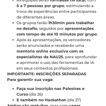
As equipes serão
formadas no local
, com
5 a 7 pessoas por grupo
, estimulando a
troca de experiências entre participantes
de diferentes áreas.
Os grupos terão
1h30min para trabalhar
no desafio
, seguidos por
apresentações
com tempo de até 10 minutos por grupo
.
Após as apresentações, os vencedores
serão anunciados e receberão uma
mentoria online exclusiva com os
especialistas da NAU25
, para aprofundar
e aprimorar o uso das ferramentas de IA
em seus contextos profissionais.
IMPORTANTE: INSCRIÇÕES SEPARADAS
Para garantir sua vaga:
Faça sua inscrição nas Palestras e
Curso
(dia 26)
E também no Hackathon
(dia 27)
Ambas são gratuitas
, mas com
vagas