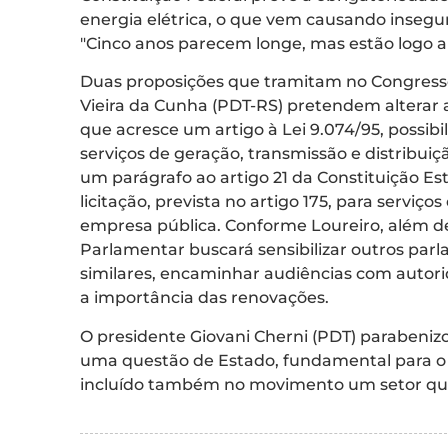
energia elétrica, o que vem causando insegu
"Cinco anos parecem longe, mas estão logo ali
Duas proposições que tramitam no Congresso 
Vieira da Cunha (PDT-RS) pretendem alterar a
que acresce um artigo à Lei 9.074/95, possib
serviços de geração, transmissão e distribuiç
um parágrafo ao artigo 21 da Constituição E
licitação, prevista no artigo 175, para serviço
empresa pública. Conforme Loureiro, além de
Parlamentar buscará sensibilizar outros parl
similares, encaminhar audiências com autorid
a importância das renovações.
O presidente Giovani Cherni (PDT) parabeniz
uma questão de Estado, fundamental para o 
incluído também no movimento um setor que l