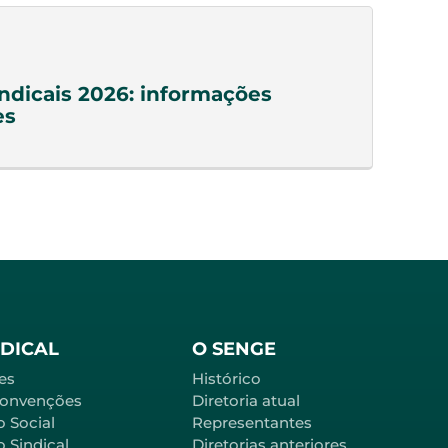
indicais 2026: informações
es
NDICAL
O SENGE
es
Histórico
Convenções
Diretoria atual
o Social
Representantes
 Sindical
Diretorias anteriores