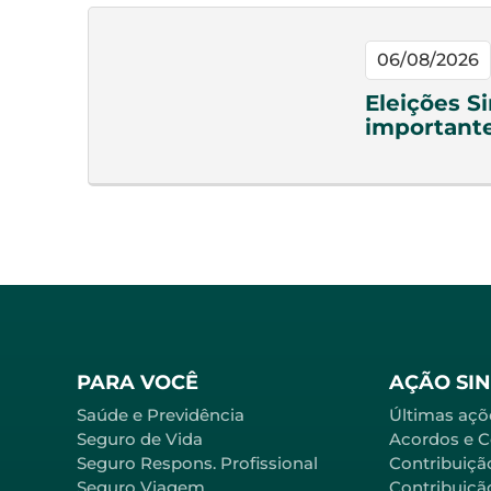
06/08/2026
Eleições S
important
PARA VOCÊ
AÇÃO SI
Saúde e Previdência
Últimas açõ
Seguro de Vida
Acordos e 
Seguro Respons. Profissional
Contribuiçã
Seguro Viagem
Contribuição