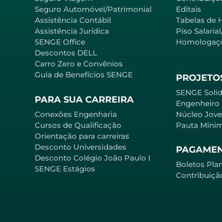
Seguro Automóvel/Patrimonial
Editais
Assistência Contábil
Tabelas de 
Assistência Jurídica
Piso Salaria
SENGE Office
Homologaç
Descontos DELL
Carro Zero e Convênios
Guia de Benefícios SENGE
PROJETOS
SENGE Solid
PARA SUA CARREIRA
Engenheiro
Conexões Engenharia
Núcleo Jov
Cursos de Qualificação
Pauta Míni
Orientação para carreiras
Desconto Universidades
PAGAME
Desconto Colégio João Paulo I
Boletos Pla
SENGE Estágios
Contribuiçã