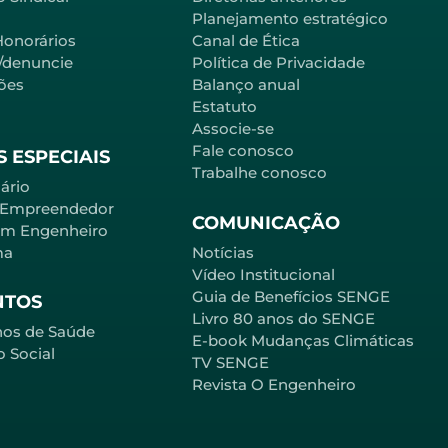
Planejamento estratégico
Honorários
Canal de Ética
l/denuncie
Política de Privacidade
ões
Balanço anual
Estatuto
Associe-se
Fale conosco
 ESPECIAIS
Trabalhe conosco
ário
 Empreendedor
COMUNICAÇÃO
em Engenheiro
ma
Notícias
Vídeo Institucional
Guia de Benefícios SENGE
NTOS
Livro 80 anos do SENGE
nos de Saúde
E-book Mudanças Climáticas
o Social
TV SENGE
Revista O Engenheiro