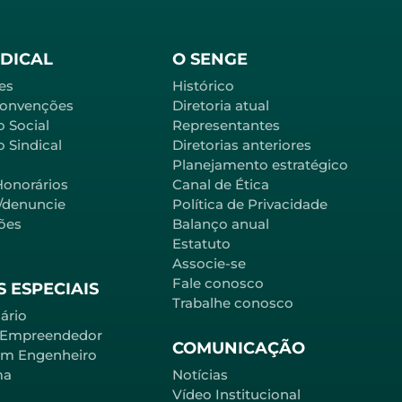
NDICAL
O SENGE
es
Histórico
Convenções
Diretoria atual
o Social
Representantes
 Sindical
Diretorias anteriores
Planejamento estratégico
Honorários
Canal de Ética
l/denuncie
Política de Privacidade
ões
Balanço anual
Estatuto
Associe-se
Fale conosco
 ESPECIAIS
Trabalhe conosco
ário
 Empreendedor
COMUNICAÇÃO
em Engenheiro
ma
Notícias
Vídeo Institucional