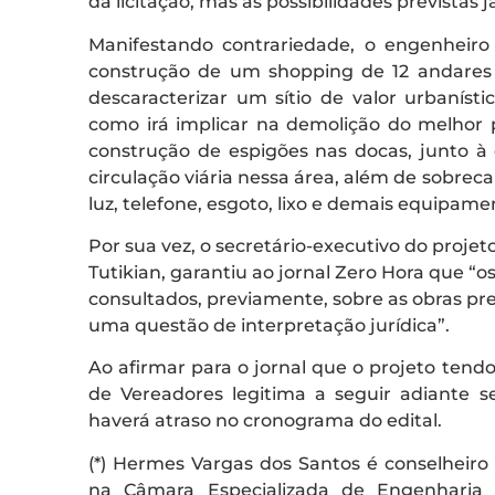
da licitação, mas as possibilidades previstas
Manifestando contrariedade, o engenheir
construção de um shopping de 12 andares 
descaracterizar um sítio de valor urbanísti
como irá implicar na demolição do melhor p
construção de espigões nas docas, junto à 
circulação viária nessa área, além de sobreca
luz, telefone, esgoto, lixo e demais equipame
Por sua vez, o secretário-executivo do proje
Tutikian, garantiu ao jornal Zero Hora que “
consultados, previamente, sobre as obras pre
uma questão de interpretação jurídica”.
Ao afirmar para o jornal que o projeto tend
de Vereadores legitima a seguir adiante s
haverá atraso no cronograma do edital.
(*) Hermes Vargas dos Santos é conselheiro
na Câmara Especializada de Engenharia