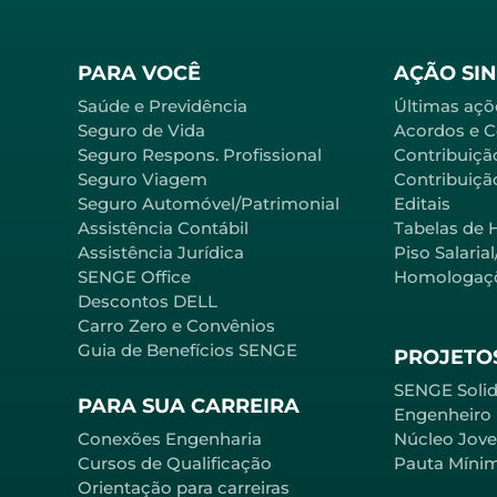
PARA VOCÊ
AÇÃO SI
Saúde e Previdência
Últimas açõ
Seguro de Vida
Acordos e 
Seguro Respons. Profissional
Contribuiçã
Seguro Viagem
Contribuição
Seguro Automóvel/Patrimonial
Editais
Assistência Contábil
Tabelas de 
Assistência Jurídica
Piso Salaria
SENGE Office
Homologaç
Descontos DELL
Carro Zero e Convênios
Guia de Benefícios SENGE
PROJETOS
SENGE Solid
PARA SUA CARREIRA
Engenheiro
Conexões Engenharia
Núcleo Jov
Cursos de Qualificação
Pauta Míni
Orientação para carreiras