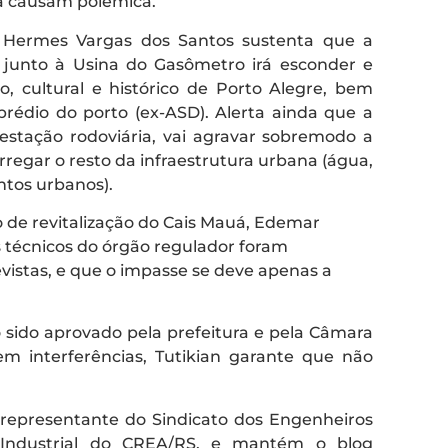
 já causam polêmica.
o Hermes Vargas dos Santos sustenta que a
junto à Usina do Gasômetro irá esconder e
co, cultural e histórico de Porto Alegre, bem
rédio do porto (ex-ASD). Alerta ainda que a
estação rodoviária, vai agravar sobremodo a
rregar o resto da infraestrutura urbana (água,
ntos urbanos).
to de revitalização do Cais Mauá, Edemar
os técnicos do órgão regulador foram
vistas, e que o impasse se deve apenas a
o sido aprovado pela prefeitura e pela Câmara
em interferências, Tutikian garante que não
 representante do Sindicato dos Engenheiros
 Industrial do CREA/RS, e mantém o blog