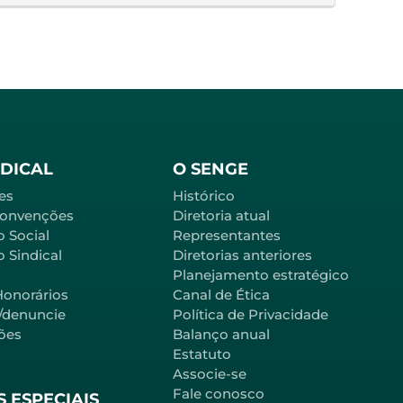
NDICAL
O SENGE
es
Histórico
Convenções
Diretoria atual
o Social
Representantes
 Sindical
Diretorias anteriores
Planejamento estratégico
Honorários
Canal de Ética
l/denuncie
Política de Privacidade
ões
Balanço anual
Estatuto
Associe-se
Fale conosco
 ESPECIAIS