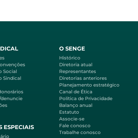
NDICAL
O SENGE
es
Histórico
Convenções
Diretoria atual
o Social
Representantes
 Sindical
Diretorias anteriores
Planejamento estratégico
Honorários
Canal de Ética
l/denuncie
Política de Privacidade
ões
Balanço anual
Estatuto
Associe-se
Fale conosco
 ESPECIAIS
Trabalhe conosco
ário