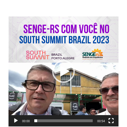
Tocador
de
vídeo
00:00
00:54