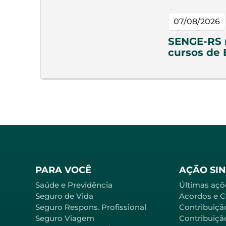
07/08/2026
SENGE-RS n
cursos de
PARA VOCÊ
AÇÃO SI
Saúde e Previdência
Últimas açõ
Seguro de Vida
Acordos e 
Seguro Respons. Profissional
Contribuiçã
Seguro Viagem
Contribuição