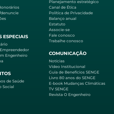
Planejamento estratégico
Honorários
Canal de Ética
l/denuncie
Política de Privacidade
ões
Balanço anual
Estatuto
Associe-se
Fale conosco
 ESPECIAIS
Trabalhe conosco
ário
 Empreendedor
COMUNICAÇÃO
em Engenheiro
ma
Notícias
Vídeo Institucional
Guia de Benefícios SENGE
NTOS
Livro 80 anos do SENGE
nos de Saúde
E-book Mudanças Climáticas
o Social
TV SENGE
Revista O Engenheiro