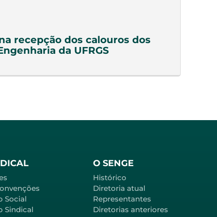
a recepção dos calouros dos
 Engenharia da UFRGS
NDICAL
O SENGE
es
Histórico
Convenções
Diretoria atual
o Social
Representantes
 Sindical
Diretorias anteriores