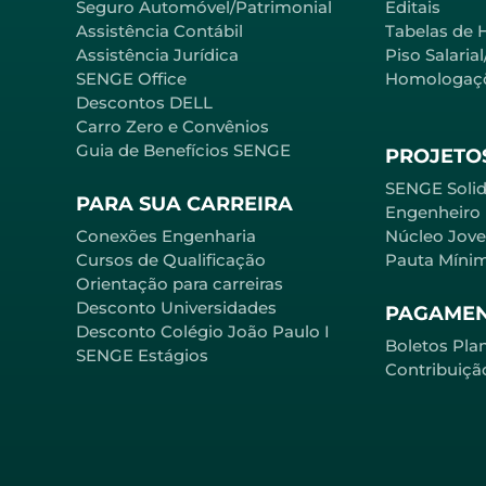
Seguro Automóvel/Patrimonial
Editais
Assistência Contábil
Tabelas de 
Assistência Jurídica
Piso Salaria
SENGE Office
Homologaç
Descontos DELL
Carro Zero e Convênios
Guia de Benefícios SENGE
PROJETOS
SENGE Solid
PARA SUA CARREIRA
Engenheiro
Conexões Engenharia
Núcleo Jov
Cursos de Qualificação
Pauta Míni
Orientação para carreiras
Desconto Universidades
PAGAME
Desconto Colégio João Paulo I
Boletos Pla
SENGE Estágios
Contribuiçã