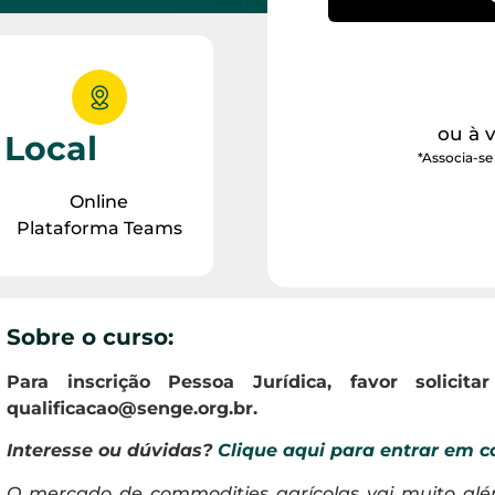
ou à 
Local
*Associa-se
Online
Plataforma Teams
Sobre o curso:
Para inscrição Pessoa Jurídica, favor solicita
qualificacao@senge.org.br
.
Interesse ou dúvidas?
Clique aqui para entrar em c
O mercado de commodities agrícolas vai muito al