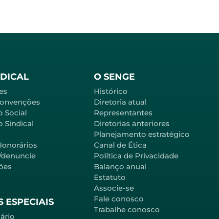
NDICAL
O SENGE
es
Histórico
Convenções
Diretoria atual
o Social
Representantes
 Sindical
Diretorias anteriores
Planejamento estratégico
Honorários
Canal de Ética
l/denuncie
Política de Privacidade
ões
Balanço anual
Estatuto
Associe-se
Fale conosco
 ESPECIAIS
Trabalhe conosco
ário