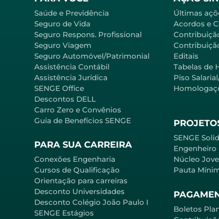
Saúde e Previdência
Últimas açõ
Seguro de Vida
Acordos e 
Seguro Respons. Profissional
Contribuiçã
Seguro Viagem
Contribuição
Seguro Automóvel/Patrimonial
Editais
Assistência Contábil
Tabelas de 
Assistência Jurídica
Piso Salaria
SENGE Office
Homologaç
Descontos DELL
Carro Zero e Convênios
Guia de Benefícios SENGE
PROJETOS
SENGE Solid
PARA SUA CARREIRA
Engenheiro
Conexões Engenharia
Núcleo Jov
Cursos de Qualificação
Pauta Míni
Orientação para carreiras
Desconto Universidades
PAGAME
Desconto Colégio João Paulo I
Boletos Pla
SENGE Estágios