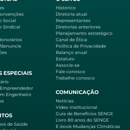
es
Histórico
Convenções
Diretoria atual
o Social
Representantes
 Sindical
Diretorias anteriores
Planejamento estratégico
Honorários
Canal de Ética
l/denuncie
Política de Privacidade
ões
Balanço anual
Estatuto
Associe-se
Fale conosco
 ESPECIAIS
Trabalhe conosco
ário
 Empreendedor
COMUNICAÇÃO
em Engenheiro
ma
Notícias
Vídeo Institucional
Guia de Benefícios SENGE
NTOS
Livro 80 anos do SENGE
nos de Saúde
E-book Mudanças Climáticas