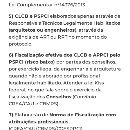
Lei Complementar n°14376/2013.
5) CLCB e PSPCI
elaborados apenas através de
Responsáveis Técnicos Legalmente Habilitados
(
arquitetos ou engenheiros
), através da
exigência de ART ou RRT no momento do
protocolo.
6)
Fiscalização efetiva dos CLCB e APPCI pelo
PSPCI (risco baixo)
por partes dos conselhos,
por exercício ilegal da engenharia e arquitetura
quando não elaborado por profissional
legalmente habilitado. Atender a lei Kiss
federal, no que fala sobre o exercício da
fiscalização dos
Conselhos
(Convênio
CREA/CAU e CBMRS)
7)
Elaboração de
Norma de Fiscalização com
atribuições profissionais
(CREA/CAU/CBMRS/COESPPCI)