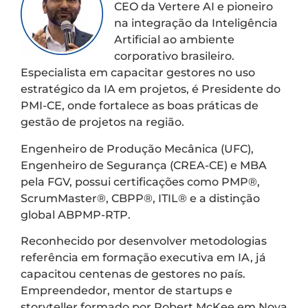
CEO da Vertere AI e pioneiro
na integração da Inteligência
Artificial ao ambiente
corporativo brasileiro.
Especialista em capacitar gestores no uso
estratégico da IA em projetos, é Presidente do
PMI-CE, onde fortalece as boas práticas de
gestão de projetos na região.
Engenheiro de Produção Mecânica (UFC),
Engenheiro de Segurança (CREA-CE) e MBA
pela FGV, possui certificações como PMP®️,
ScrumMaster®️, CBPP®️, ITIL®️ e a distinção
global ABPMP-RTP.
Reconhecido por desenvolver metodologias
referência em formação executiva em IA, já
capacitou centenas de gestores no país.
Empreendedor, mentor de startups e
storyteller formado por Robert McKee em Nova