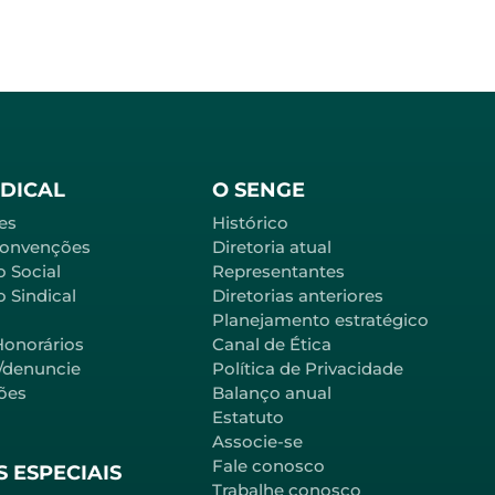
NDICAL
O SENGE
es
Histórico
Convenções
Diretoria atual
o Social
Representantes
 Sindical
Diretorias anteriores
Planejamento estratégico
Honorários
Canal de Ética
l/denuncie
Política de Privacidade
ões
Balanço anual
Estatuto
Associe-se
Fale conosco
 ESPECIAIS
Trabalhe conosco