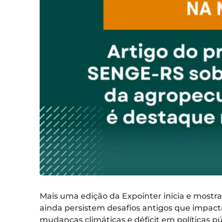
Mais uma edição da Expointer inicia e mostr
ainda persistem desafios antigos que impac
mudanças climáticas e déficit em políticas pú