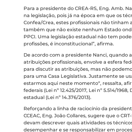
Para a presidente do CREA-RS, Eng. Amb. N
na legislação, pois já na época em que os téc
Confea/Crea, estes profissionais não tinham a
também que não existe nenhum Estado onde 
PPCI. Uma legislação estadual não tem poder
profissões, é inconstitucional
”, afirma.
De acordo com a presidente Nanci, quando a 
atribuições profissionais, envolve a esfera fede
para discutir as atribuições, mas não pode
para uma Casa Legislativa. Justamente se usá
estarmos aqui neste momento
“, ressalta, a
federais (Lei nº 12.425/2017, Lei nº 5.514/1968
estadual (Lei nº 14.376/2013).
Reforçando a linha de raciocínio da preside
CCEAC, Eng. João Collares, sugere que o CRT
devam descrever quais atividades os técni
desempenhar e se responsabilizar em proces