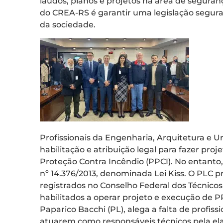
laudos, planos e projetos na área de segura
do CREA-RS é garantir uma legislação segura
da sociedade.
Profissionais da Engenharia, Arquitetura e U
habilitação e atribuição legal para fazer pr
Proteção Contra Incêndio (PPCI). No entanto, 
nº 14.376/2013, denominada Lei Kiss. O PLC pr
registrados no Conselho Federal dos Técnicos 
habilitados a operar projeto e execução de P
Paparico Bacchi (PL), alega a falta de profis
atuarem como responsáveis técnicos pela el