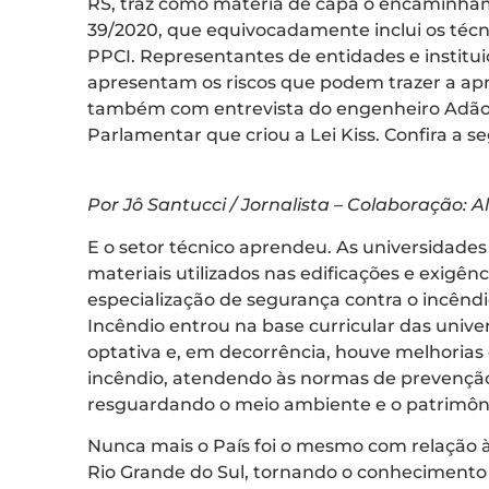
RS, traz como matéria de capa o encaminha
39/2020, que equivocadamente inclui os técn
PPCI. Representantes de entidades e institu
apresentam os riscos que podem trazer a apr
também com entrevista do engenheiro Adão 
Parlamentar que criou a Lei Kiss. Confira a se
Por Jô Santucci / Jornalista – Colaboração: A
E o setor técnico aprendeu. As universidade
materiais utilizados nas edificações e exigên
especialização de segurança contra o incênd
Incêndio entrou na base curricular das uni
optativa e, em decorrência, houve melhoria
incêndio, atendendo às normas de prevenção
resguardando o meio ambiente e o patrimôn
Nunca mais o País foi o mesmo com relação à
Rio Grande do Sul, tornando o conhecimento 