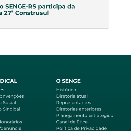
do SENGE-RS participa da
a 27ª Construsul
NDICAL
O SENGE
es
Histórico
Convenções
Diretoria atual
o Social
Representantes
 Sindical
Diretorias anteriores
Planejamento estratégico
Honorários
Canal de Ética
l/denuncie
Política de Privacidade