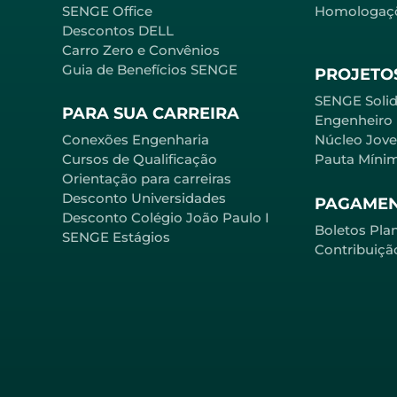
SENGE Office
Homologaç
Descontos DELL
Carro Zero e Convênios
Guia de Benefícios SENGE
PROJETOS
SENGE Solid
PARA SUA CARREIRA
Engenheiro
Conexões Engenharia
Núcleo Jov
Cursos de Qualificação
Pauta Míni
Orientação para carreiras
Desconto Universidades
PAGAME
Desconto Colégio João Paulo I
Boletos Pla
SENGE Estágios
Contribuiçã