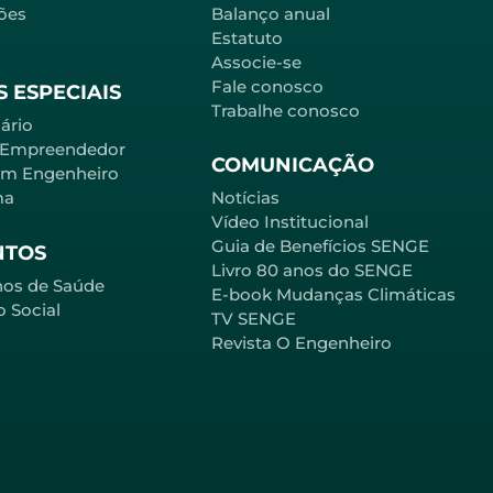
ões
Balanço anual
Estatuto
Associe-se
Fale conosco
 ESPECIAIS
Trabalhe conosco
ário
 Empreendedor
COMUNICAÇÃO
em Engenheiro
ma
Notícias
Vídeo Institucional
Guia de Benefícios SENGE
NTOS
Livro 80 anos do SENGE
nos de Saúde
E-book Mudanças Climáticas
o Social
TV SENGE
Revista O Engenheiro