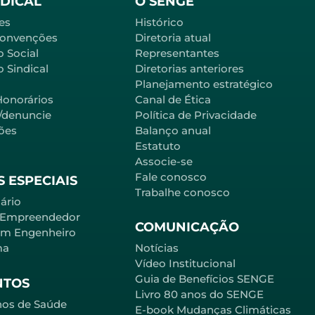
NDICAL
O SENGE
es
Histórico
Convenções
Diretoria atual
o Social
Representantes
 Sindical
Diretorias anteriores
Planejamento estratégico
Honorários
Canal de Ética
l/denuncie
Política de Privacidade
ões
Balanço anual
Estatuto
Associe-se
Fale conosco
 ESPECIAIS
Trabalhe conosco
ário
 Empreendedor
COMUNICAÇÃO
em Engenheiro
ma
Notícias
Vídeo Institucional
Guia de Benefícios SENGE
NTOS
Livro 80 anos do SENGE
nos de Saúde
E-book Mudanças Climáticas