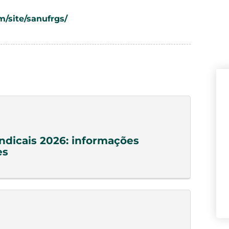
m/site/sanufrgs/
indicais 2026: informações
es