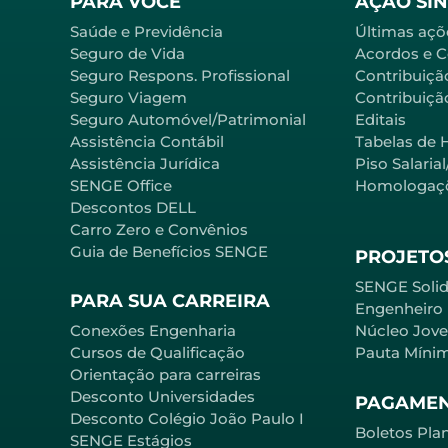
PARA VOCÊ
AÇÃO SI
Saúde e Previdência
Últimas açõ
Seguro de Vida
Acordos e 
Seguro Respons. Profissional
Contribuiçã
Seguro Viagem
Contribuição
Seguro Automóvel/Patrimonial
Editais
Assistência Contábil
Tabelas de 
Assistência Jurídica
Piso Salaria
SENGE Office
Homologaç
Descontos DELL
Carro Zero e Convênios
Guia de Benefícios SENGE
PROJETOS
SENGE Solid
PARA SUA CARREIRA
Engenheiro
Conexões Engenharia
Núcleo Jov
Cursos de Qualificação
Pauta Míni
Orientação para carreiras
Desconto Universidades
PAGAME
Desconto Colégio João Paulo I
Boletos Pla
SENGE Estágios