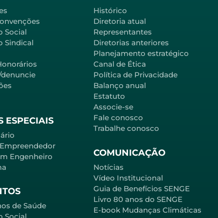
es
Histórico
Convenções
Diretoria atual
o Social
Representantes
 Sindical
Diretorias anteriores
Planejamento estratégico
Honorários
Canal de Ética
l/denuncie
Política de Privacidade
ões
Balanço anual
Estatuto
Associe-se
Fale conosco
 ESPECIAIS
Trabalhe conosco
ário
 Empreendedor
COMUNICAÇÃO
em Engenheiro
ma
Notícias
Vídeo Institucional
Guia de Benefícios SENGE
NTOS
Livro 80 anos do SENGE
nos de Saúde
E-book Mudanças Climáticas
o Social