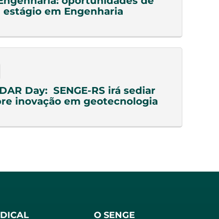
Engenharia: oportunidades de
 estágio em Engenharia
DAR Day: SENGE-RS irá sediar
re inovação em geotecnologia
NDICAL
O SENGE