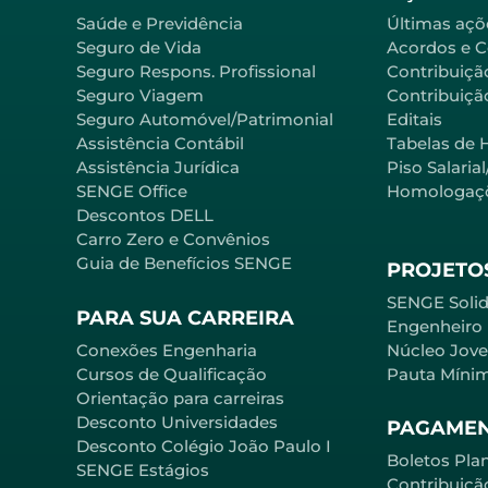
Saúde e Previdência
Últimas açõ
Seguro de Vida
Acordos e 
Seguro Respons. Profissional
Contribuiçã
Seguro Viagem
Contribuição
Seguro Automóvel/Patrimonial
Editais
Assistência Contábil
Tabelas de 
Assistência Jurídica
Piso Salaria
SENGE Office
Homologaç
Descontos DELL
Carro Zero e Convênios
Guia de Benefícios SENGE
PROJETOS
SENGE Solid
PARA SUA CARREIRA
Engenheiro
Conexões Engenharia
Núcleo Jov
Cursos de Qualificação
Pauta Míni
Orientação para carreiras
Desconto Universidades
PAGAME
Desconto Colégio João Paulo I
Boletos Pla
SENGE Estágios
Contribuiçã