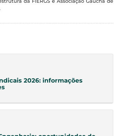
estrutura da FIERGS e Associação Gaúcha de
.
indicais 2026: informações
es