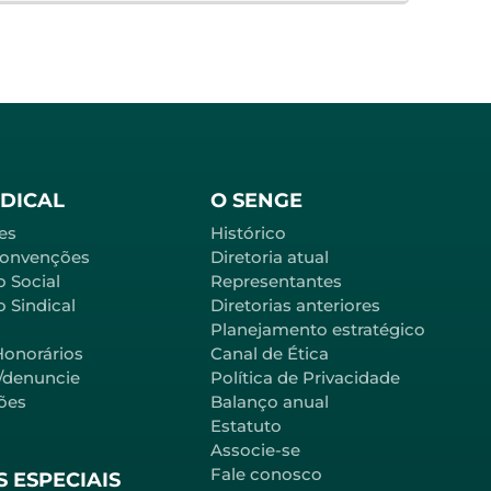
NDICAL
O SENGE
es
Histórico
Convenções
Diretoria atual
o Social
Representantes
 Sindical
Diretorias anteriores
Planejamento estratégico
Honorários
Canal de Ética
l/denuncie
Política de Privacidade
ões
Balanço anual
Estatuto
Associe-se
Fale conosco
 ESPECIAIS