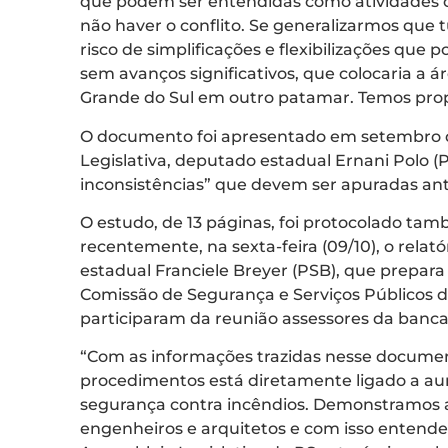
que podem ser entendidas como atividades ori
não haver o conflito. Se generalizarmos que 
risco de simplificações e flexibilizações que
sem avanços significativos, que colocaria a 
Grande do Sul em outro patamar. Temos propo
O documento foi apresentado em setembro d
Legislativa, deputado estadual Ernani Polo (
inconsistências” que devem ser apuradas an
O estudo, de 13 páginas, foi protocolado ta
recentemente, na sexta-feira (09/10), o relat
estadual Franciele Breyer (PSB), que prepar
Comissão de Segurança e Serviços Públicos
participaram da reunião assessores da bancad
“Com as informações trazidas nesse document
procedimentos está diretamente ligado a au
segurança contra incêndios. Demonstramos 
engenheiros e arquitetos e com isso entende