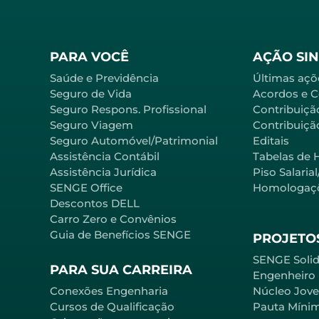
PARA VOCÊ
AÇÃO SI
Saúde e Previdência
Últimas açõ
Seguro de Vida
Acordos e 
Seguro Respons. Profissional
Contribuiçã
Seguro Viagem
Contribuição
Seguro Automóvel/Patrimonial
Editais
Assistência Contábil
Tabelas de 
Assistência Jurídica
Piso Salaria
SENGE Office
Homologaç
Descontos DELL
Carro Zero e Convênios
Guia de Benefícios SENGE
PROJETOS
SENGE Solid
PARA SUA CARREIRA
Engenheiro
Conexões Engenharia
Núcleo Jov
Cursos de Qualificação
Pauta Míni