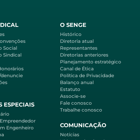
NDICAL
O SENGE
es
Histórico
Convenções
Diretoria atual
o Social
Representantes
 Sindical
Diretorias anteriores
Planejamento estratégico
Honorários
Canal de Ética
l/denuncie
Política de Privacidade
ões
Balanço anual
Estatuto
Associe-se
Fale conosco
 ESPECIAIS
Trabalhe conosco
ário
 Empreendedor
COMUNICAÇÃO
em Engenheiro
ma
Notícias