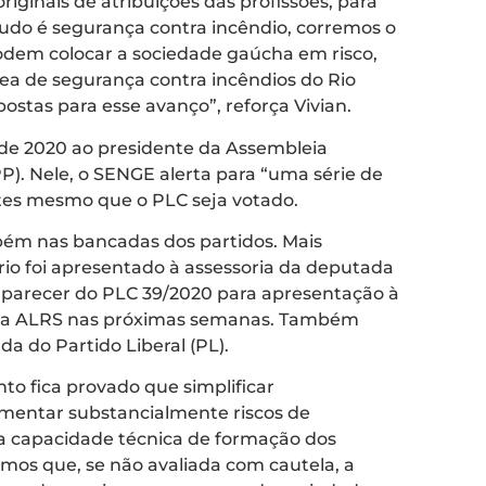
ginais de atribuições das profissões, para
tudo é segurança contra incêndio, corremos o
 podem colocar a sociedade gaúcha em risco,
área de segurança contra incêndios do Rio
stas para esse avanço”, reforça Vivian.
e 2020 ao presidente da Assembleia
PP). Nele, o SENGE alerta para “uma série de
tes mesmo que o PLC seja votado.
mbém nas bancadas dos partidos. Mais
ório foi apresentado à assessoria da deputada
a parecer do PLC 39/2020 para apresentação à
 da ALRS nas próximas semanas. Também
a do Partido Liberal (PL).
o fica provado que simplificar
mentar substancialmente riscos de
a capacidade técnica de formação dos
mos que, se não avaliada com cautela, a