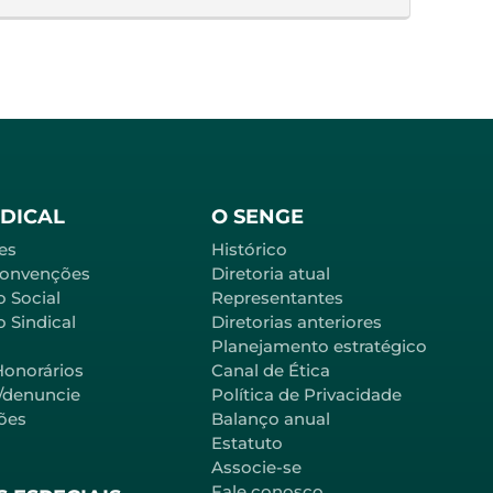
NDICAL
O SENGE
es
Histórico
Convenções
Diretoria atual
o Social
Representantes
 Sindical
Diretorias anteriores
Planejamento estratégico
Honorários
Canal de Ética
l/denuncie
Política de Privacidade
ões
Balanço anual
Estatuto
Associe-se
Fale conosco