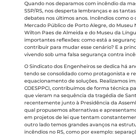
Quando nos deparamos com incêndio da mag
SSP/RS, nos desperta lembranças e as tanta
debates nos últimos anos. Incêndios como o 
Mercado Público de Porto Alegre, do Museu N
Wilton Paes de Almeida e do Museu da Lín
importantes reflexões: como está a seguran
contribuir para mudar esse cenário? E a prin
vivendo sob uma falsa segurança contra incê
O Sindicato dos Engenheiros se dedica há an
tendo se consolidado como protagonista e r
equacionamento de soluções. Realizamos imp
COESPPCI, contribuímos de forma técnica pa
que vieram na sequência da tragédia de Sa
recentemente junto à Presidência da Assemb
qual propusemos alternativas e apresentamos
em projetos de lei que tentam constantemente 
outro lado temos grandes avanços na estrutu
incêndios no RS, como por exemplo: separaçã