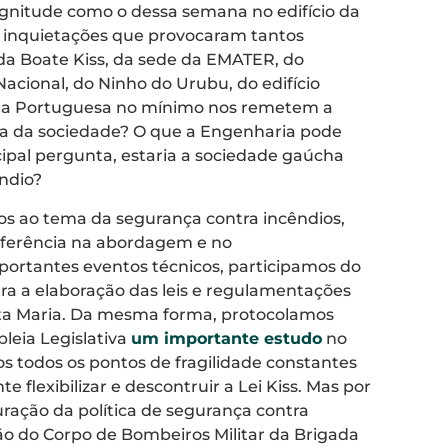
nitude como o dessa semana no edifício da
s inquietações que provocaram tantos
da Boate Kiss, da sede da EMATER, do
acional, do Ninho do Urubu, do edifício
gua Portuguesa no mínimo nos remetem a
ça da sociedade? O que a Engenharia pode
cipal pergunta, estaria a sociedade gaúcha
ndio?
os ao tema da segurança contra incêndios,
eferência na abordagem e no
ortantes eventos técnicos, participamos do
ra a elaboração das leis e regulamentações
nta Maria. Da mesma forma, protocolamos
leia Legislativa
um importante estudo
no
 todos os pontos de fragilidade constantes
flexibilizar e descontruir a Lei Kiss. Mas por
ração da política de segurança contra
o do Corpo de Bombeiros Militar da Brigada